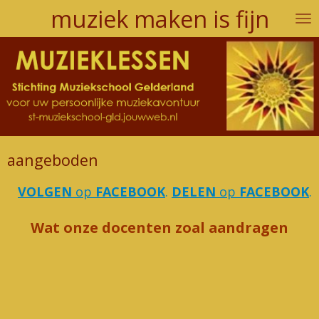
muziek maken is fijn
Ga
direct
naar
de
hoofdinhoud
aangeboden
VOLGEN
op
FACEBOOK
.
DELEN
op
FACEBOOK
.
Wat onze docenten zoal aandrage
n