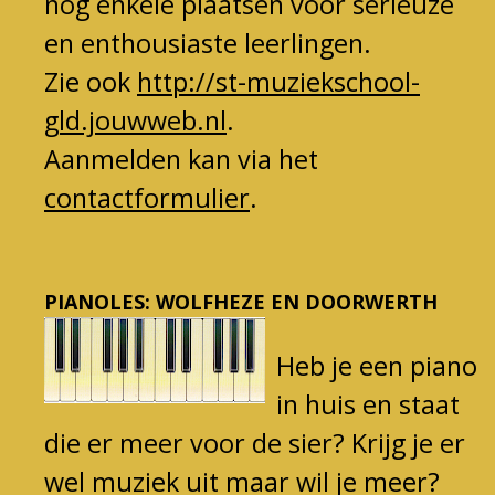
nog enkele plaatsen voor serieuze
en enthousiast
e leerlingen.
Zie ook
http://st-muziekschool-
gld.jouwweb.nl
.
Aanmelden kan via het
contactformulier
.
PIANOLES: WOLFHEZE EN DOORWERTH
Heb je
een piano
in huis en staat
die er meer voor de sier? Kri
jg je er
wel muziek uit maar wil je meer?